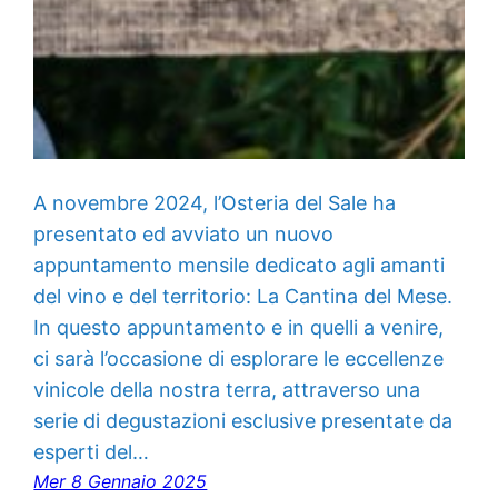
A novembre 2024, l’Osteria del Sale ha
presentato ed avviato un nuovo
appuntamento mensile dedicato agli amanti
del vino e del territorio: La Cantina del Mese.
In questo appuntamento e in quelli a venire,
ci sarà l’occasione di esplorare le eccellenze
vinicole della nostra terra, attraverso una
serie di degustazioni esclusive presentate da
esperti del…
Mer 8 Gennaio 2025