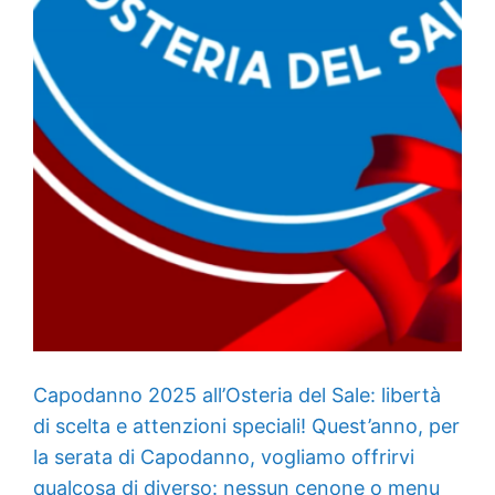
Capodanno 2025 all’Osteria del Sale: libertà
di scelta e attenzioni speciali! Quest’anno, per
la serata di Capodanno, vogliamo offrirvi
qualcosa di diverso: nessun cenone o menu