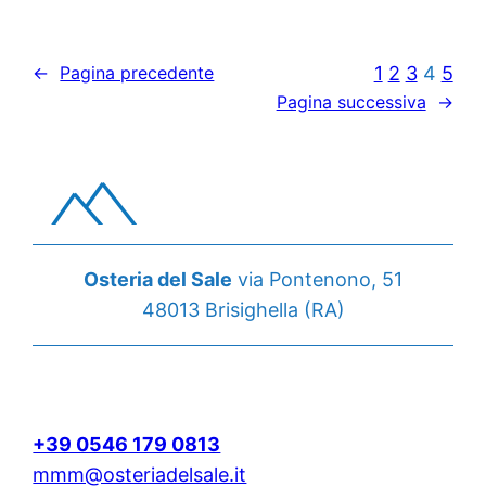
1
2
3
4
5
←
Pagina precedente
Pagina successiva
→
Osteria del Sale
via Pontenono, 51
48013 Brisighella (RA)
+39 0546 179 0813
mmm@osteriadelsale.it