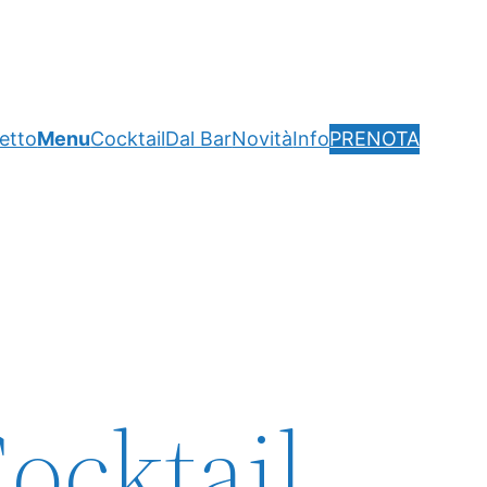
getto
Menu
Cocktail
Dal Bar
Novità
Info
PRENOTA
ocktail