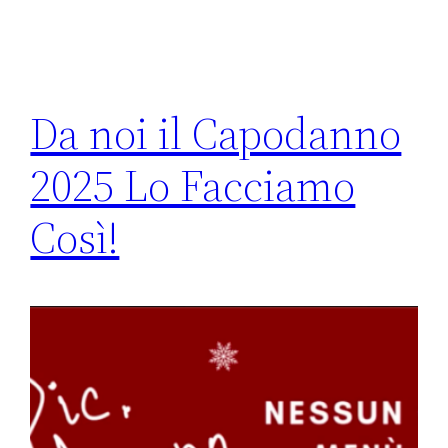
Da noi il Capodanno
2025 Lo Facciamo
Così!