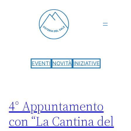
Vai
al
contenuto
EVENTI
NOVITÀ
INIZIATIVE
4° Appuntamento
con “La Cantina del