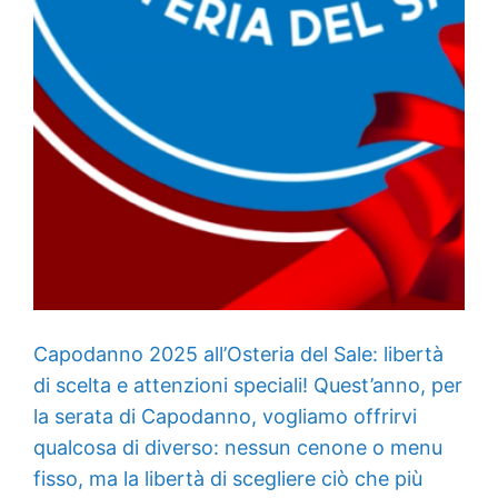
Capodanno 2025 all’Osteria del Sale: libertà
di scelta e attenzioni speciali! Quest’anno, per
la serata di Capodanno, vogliamo offrirvi
qualcosa di diverso: nessun cenone o menu
fisso, ma la libertà di scegliere ciò che più