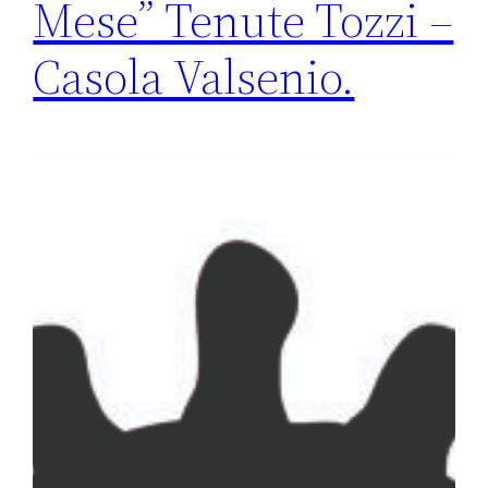
Mese” Tenute Tozzi –
Casola Valsenio.