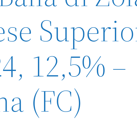
ese Superio
24, 12,5% –
na (FC)