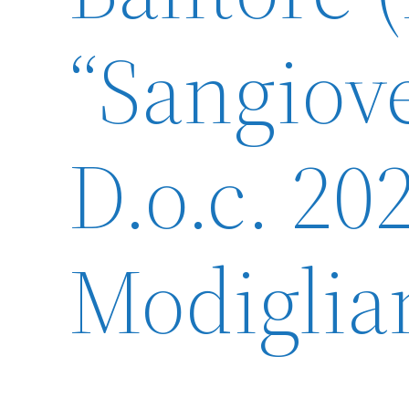
“Sangiov
D.o.c. 20
Modiglia