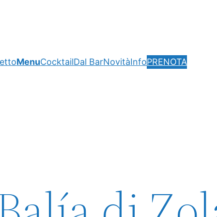
getto
Menu
Cocktail
Dal Bar
Novità
Info
PRENOTA
Balía di Zol