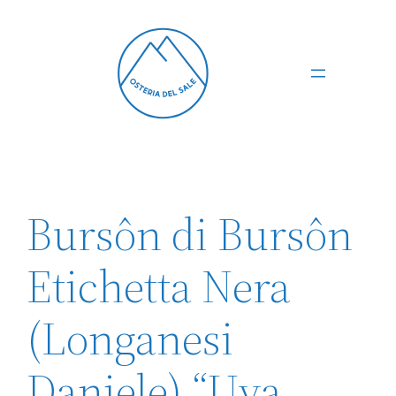
Vai
al
contenuto
Bursôn di Bursôn
Etichetta Nera
(Longanesi
Daniele) “Uva