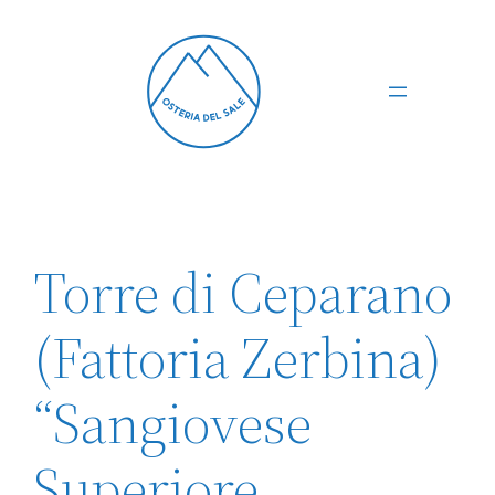
Vai
al
contenuto
Torre di Ceparano
(Fattoria Zerbina)
“Sangiovese
Superiore