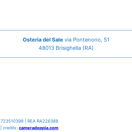
Osteria del Sale
via Pontenono, 51
48013 Brisighella (RA)
IT02723510398 | REA RA226388
| credits:
cameradoppia.com