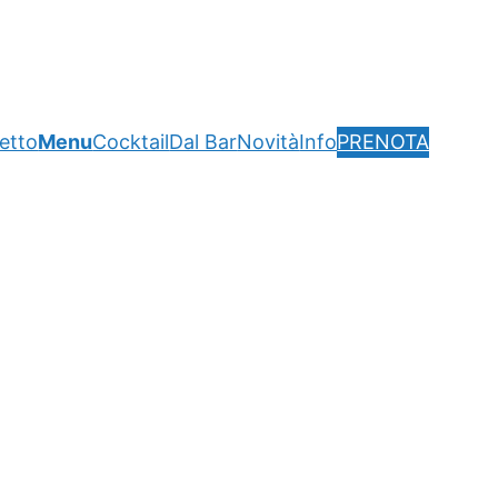
getto
Menu
Cocktail
Dal Bar
Novità
Info
PRENOTA