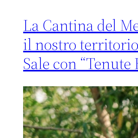
La Cantina del M
il nostro territori
Sale con “Tenute