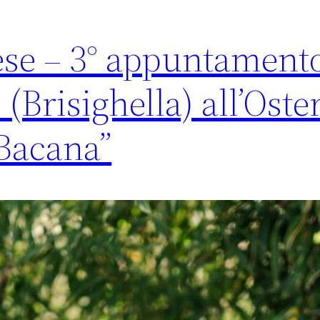
ese – 3° appuntamento
o (Brisighella) all’Oste
 Bacana”