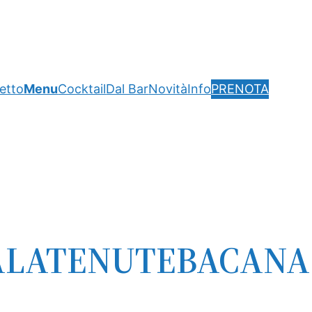
getto
Menu
Cocktail
Dal Bar
Novità
Info
PRENOTA
ALATENUTEBACANA